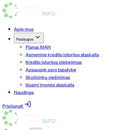
Apie mus
Paslaugos
Planas MAN
Asmeninė kredito istorijos ataskaita
Kredito istorijos stebėjimas
Apsaugok savo tapatybę
Skolininkų viešinimas
Išsami įmonės ataskaita
Naudinga
Prisijungti