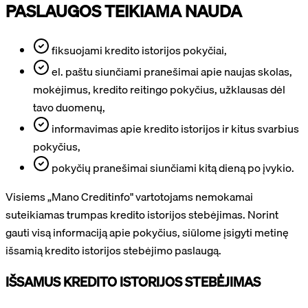
PASLAUGOS TEIKIAMA NAUDA
fiksuojami kredito istorijos pokyčiai,
el. paštu siunčiami pranešimai apie naujas skolas,
mokėjimus, kredito reitingo pokyčius, užklausas dėl
tavo duomenų,
informavimas apie kredito istorijos ir kitus svarbius
pokyčius,
pokyčių pranešimai siunčiami kitą dieną po įvykio.
Visiems „Mano Creditinfo" vartotojams nemokamai
suteikiamas trumpas kredito istorijos stebėjimas. Norint
gauti visą informaciją apie pokyčius, siūlome įsigyti metinę
išsamią kredito istorijos stebėjimo paslaugą.
IŠSAMUS KREDITO ISTORIJOS STEBĖJIMAS