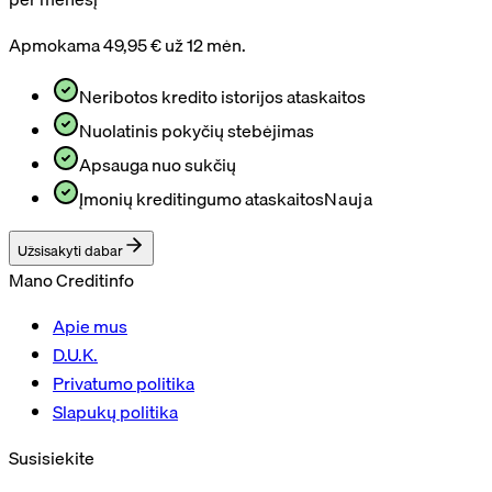
Apmokama 49,95 € už 12 mėn.
Neribotos kredito istorijos ataskaitos
Nuolatinis pokyčių stebėjimas
Apsauga nuo sukčių
Įmonių kreditingumo ataskaitos
Nauja
Užsisakyti dabar
Mano Creditinfo
Apie mus
D.U.K.
Privatumo politika
Slapukų politika
Susisiekite